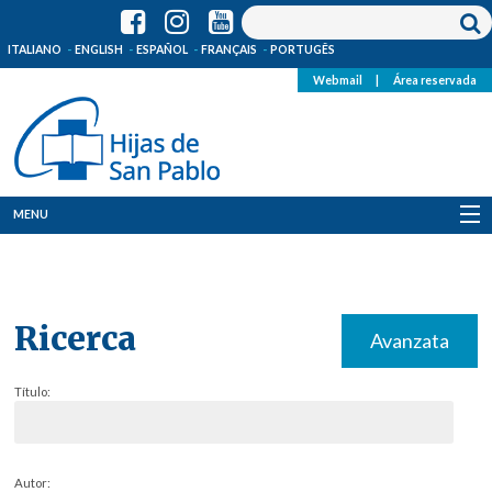
ITALIANO
ENGLISH
ESPAÑOL
FRANÇAIS
PORTUGÊS
Webmail
|
Área reservada
MENU
Quienes Somos
Dónde estamos
Ricerca
Avanzata
Noticias
Título:
Recursos
Media
Autor: