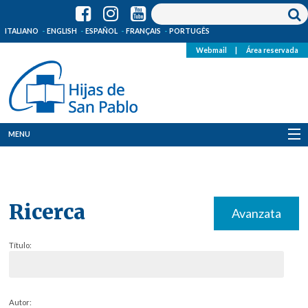
ITALIANO
ENGLISH
ESPAÑOL
FRANÇAIS
PORTUGÊS
Webmail
|
Área reservada
MENU
Quienes Somos
Dónde estamos
Ricerca
Avanzata
Noticias
Título:
Recursos
Media
Autor: