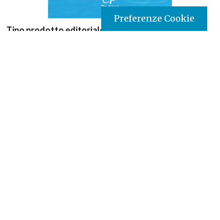
Preferenze Cookie
Tipo prodotto editoriale:
book
Titolo italiano:
L'orsetto che cercava la felicità
Titolo originale:
El osito que buscaba la felicidad
Autori:
José Sépi
Illustratore:
José Sépi
Nazione:
Argentina
[Store online]
Lingua:
Español
Editore:
Paulinas - Argentina
Materia:
Children's Literature
Argomenti:
Narrativa per bambini