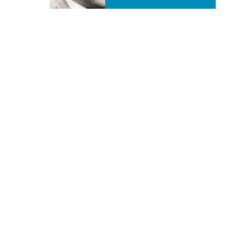
Tipo prodotto editoriale:
book
Titolo italiano:
Dietrich Bonhoeffer - Teologo e
martire del nazismo
Titolo originale:
Dietrich Bonhoeffer - Teologo e
martire del nazismo
Tradotto da:
Italiano
Autori:
Giorgio Cavalleri
Nazione:
Portogallo
[Store online]
Lingua:
Português