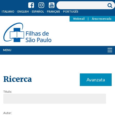
ITALIANO
ENGLISH
ESPAÑOL
FRANÇAIS
PORTUGÊS
Webmail
|
Área reservada
MENU
Quem Somos
Onde Estamos
Ricerca
Avanzata
Notícias
Título:
Recursos
Media
Autor: