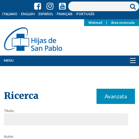
ITALIANO
ENGLISH
ESPAÑOL
FRANÇAIS
PORTUGÊS
Webmail
|
Área reservada
MENU
Quienes Somos
Dónde estamos
Ricerca
Avanzata
Noticias
Título:
Recursos
Media
Autor: