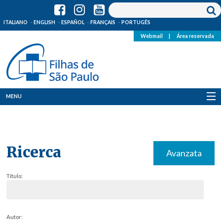
ITALIANO
ENGLISH
ESPAÑOL
FRANÇAIS
PORTUGÊS
Webmail
|
Área reservada
MENU
Quem Somos
Onde Estamos
Ricerca
Avanzata
Notícias
Título:
Recursos
Media
Autor: