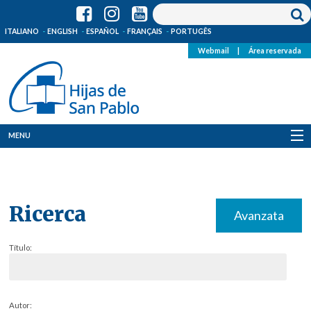
ITALIANO
ENGLISH
ESPAÑOL
FRANÇAIS
PORTUGÊS
Webmail
|
Área reservada
MENU
Quienes Somos
Dónde estamos
Ricerca
Avanzata
Noticias
Título:
Recursos
Media
Autor: