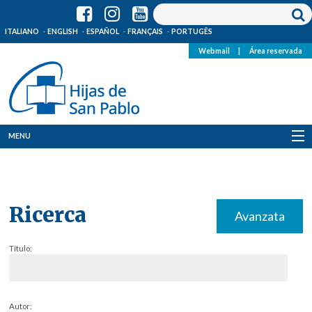
ITALIANO
ENGLISH
ESPAÑOL
FRANÇAIS
PORTUGÊS
Webmail
|
Área reservada
MENU
Quienes Somos
Dónde estamos
Ricerca
Avanzata
Noticias
Título:
Recursos
Media
Autor: