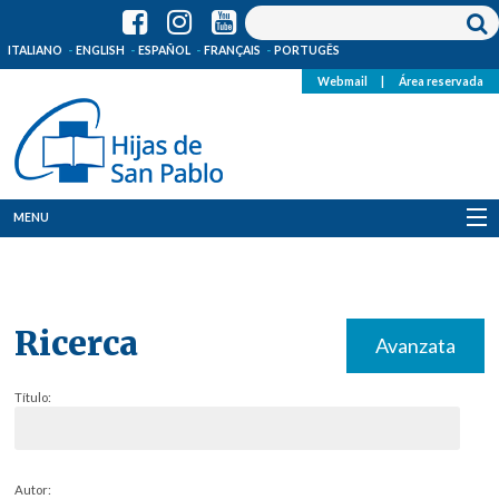
ITALIANO
ENGLISH
ESPAÑOL
FRANÇAIS
PORTUGÊS
Webmail
|
Área reservada
MENU
Quienes Somos
Dónde estamos
Ricerca
Avanzata
Noticias
Título:
Recursos
Media
Autor: