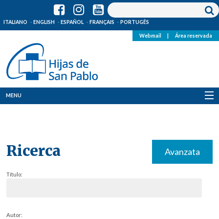
ITALIANO
ENGLISH
ESPAÑOL
FRANÇAIS
PORTUGÊS
Webmail
|
Área reservada
MENU
Quienes Somos
Dónde estamos
Ricerca
Avanzata
Noticias
Título:
Recursos
Media
Autor: