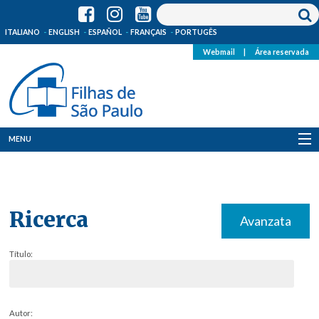
ITALIANO
ENGLISH
ESPAÑOL
FRANÇAIS
PORTUGÊS
Webmail
|
Área reservada
MENU
Quem Somos
Onde Estamos
Ricerca
Avanzata
Notícias
Título:
Recursos
Media
Autor: