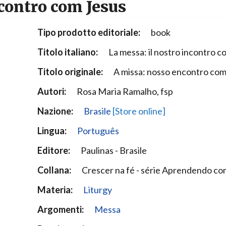
contro com Jesus
Narzole
San Lorenzo di Fossano
Tipo prodotto editoriale:
book
Susa
Titolo italiano:
La messa: il nostro incontro 
Titolo originale:
A missa: nosso encontro com
Autori:
Rosa Maria Ramalho, fsp
Nazione:
Brasile
[Store online]
Lingua:
Português
Editore:
Paulinas - Brasile
Collana:
Crescer na fé - série Aprendendo co
Materia:
Liturgy
Argomenti:
Messa