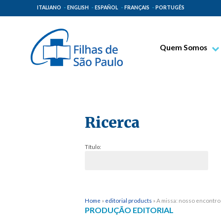
ITALIANO
ENGLISH
ESPAÑOL
FRANÇAIS
PORTUGÊS
Quem Somos
Bem-aventurado T
Venerável Tecla M
Espiritualidade Pa
Ricerca
Missão Paulinas
Lugares de Orige
Título:
Governo Geral
Família Paulina
Home
»
editorial products
»
A missa: nosso encontro
PRODUÇÃO EDITORIAL