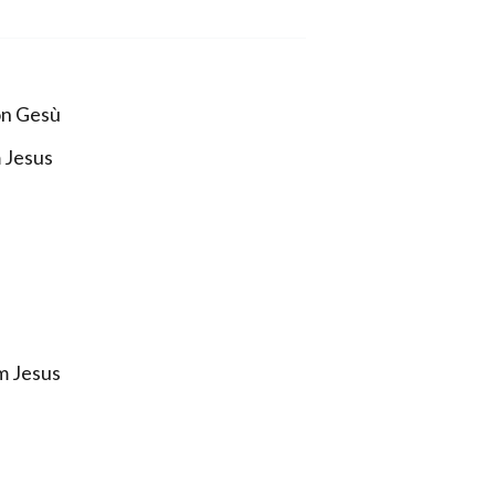
con Gesù
 Jesus
m Jesus