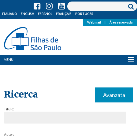
ITALIANO
ENGLISH
ESPAÑOL
FRANÇAIS
PORTUGÊS
Webmail
|
Área reservada
MENU
Quem Somos
Onde Estamos
Ricerca
Avanzata
Notícias
Título:
Recursos
Media
Autor: