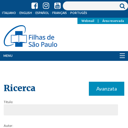
ITALIANO
ENGLISH
ESPAÑOL
FRANÇAIS
PORTUGÊS
Webmail
|
Área reservada
MENU
Quem Somos
Onde Estamos
Ricerca
Avanzata
Notícias
Título:
Recursos
Media
Autor: