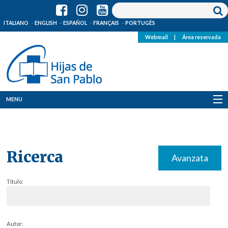
ITALIANO
ENGLISH
ESPAÑOL
FRANÇAIS
PORTUGÊS
Webmail
|
Área reservada
MENU
Quienes Somos
Dónde estamos
Ricerca
Avanzata
Noticias
Título:
Recursos
Media
Autor: