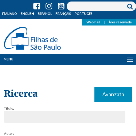
ITALIANO
ENGLISH
ESPAÑOL
FRANÇAIS
PORTUGÊS
Webmail
|
Área reservada
MENU
Quem Somos
Onde Estamos
Ricerca
Avanzata
Notícias
Título:
Recursos
Media
Autor: