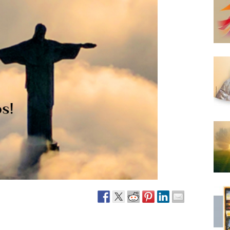
Narzole
San Lorenzo di Fossano
Susa