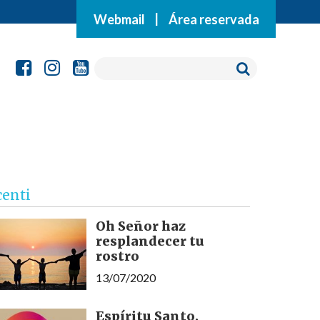
Webmail
|
Área reservada
centi
Oh Señor haz
resplandecer tu
rostro
13/07/2020
Espíritu Santo,