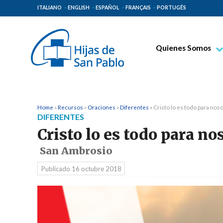
ITALIANO
ENGLISH
ESPAÑOL
FRANÇAIS
PORTUGÊS
Quienes Somos
Beato Santiago Alb
Venerable Tecla Me
Espiritualidad Pauli
Home
»
Recursos
»
Oraciones
»
Diferentes
»
Cristo lo es todo para nos
DIFERENTES
Misión Paulina
Cristo lo es todo para no
Lugares de Origen
San Ambrosio
Gobierno General
Publicado
16 octubre 2018
Familia Paulina