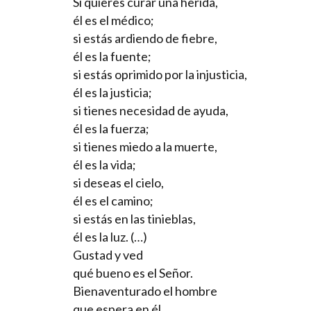
Si quieres curar una herida,
él es el médico;
si estás ardiendo de fiebre,
él es la fuente;
si estás oprimido por la injusticia,
él es la justicia;
si tienes necesidad de ayuda,
él es la fuerza;
si tienes miedo a la muerte,
él es la vida;
si deseas el cielo,
él es el camino;
si estás en las tinieblas,
él es la luz. (…)
Gustad y ved
qué bueno es el Señor.
Bienaventurado el hombre
que espera en él.