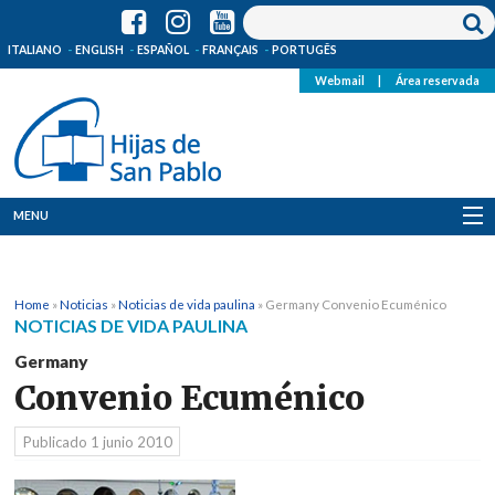
ITALIANO
ENGLISH
ESPAÑOL
FRANÇAIS
PORTUGÊS
Webmail
|
Área reservada
MENU
Quienes Somos
Home
»
Noticias
»
Noticias de vida paulina
»
Germany Convenio Ecuménico
Dónde estamos
NOTICIAS DE VIDA PAULINA
Germany
Noticias
Convenio Ecuménico
Recursos
Publicado
1 junio 2010
Media