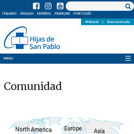
ITALIANO
ENGLISH
ESPAÑOL
FRANÇAIS
PORTUGÊS
Webmail
|
Área reservada
MENU
Quienes Somos
Comunidad
Dónde estamos
Noticias
Recursos
Europe
North America
Media
Asia