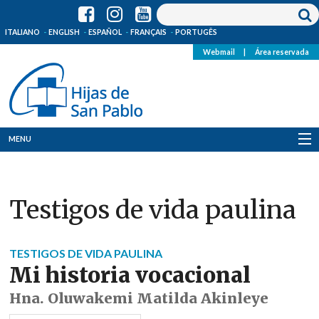
ITALIANO
ENGLISH
ESPAÑOL
FRANÇAIS
PORTUGÊS
Webmail
|
Área reservada
MENU
Quienes Somos
Testigos de vida paulina
Dónde estamos
Noticias
TESTIGOS DE VIDA PAULINA
Mi historia vocacional
Recursos
Hna. Oluwakemi Matilda Akinleye
Media