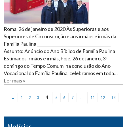
Roma, 26 de janeiro de 2020 Às Superioras e aos
Superiores de Circunscrição e aos irmãos e irmãs da
Família Paulina _____________________________________
Assunto: Anúncio do Ano Bíblico de Família Paulina
Estimados irmãos e irmãs, hoje, 26 de janeiro, 3º
domingo do Tempo Comum, na conclusão do Ano
Vocacional da Família Paulina, celebramos em toda…
Ler mais »
4
…
←
1
2
3
5
6
7
11
12
13
→
Notícias