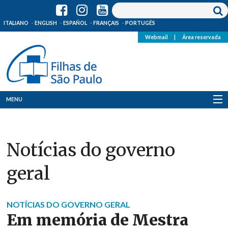
ITALIANO
ENGLISH
ESPAÑOL
FRANÇAIS
PORTUGÊS
Webmail
|
Área reservada
MENU
Quem Somos
Notícias do governo
Onde Estamos
geral
Notícias
Recursos
NOTÍCIAS DO GOVERNO GERAL
Em memória de Mestra
Media