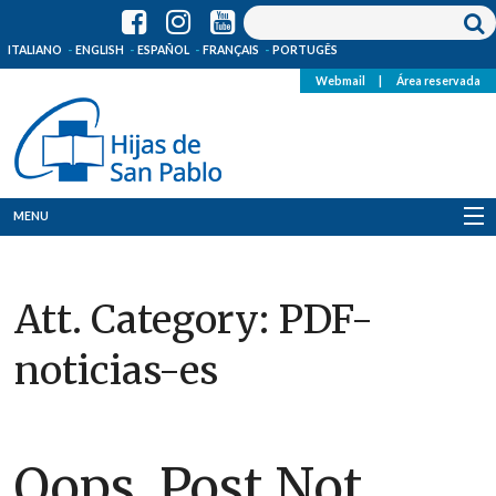
ITALIANO
ENGLISH
ESPAÑOL
FRANÇAIS
PORTUGÊS
Webmail
|
Área reservada
MENU
Quienes Somos
Att. Category:
PDF-
Dónde estamos
noticias-es
Noticias
Recursos
Oops, Post Not
Media