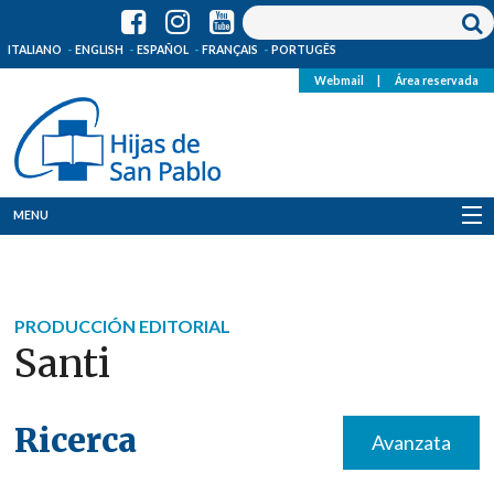
ITALIANO
ENGLISH
ESPAÑOL
FRANÇAIS
PORTUGÊS
Webmail
|
Área reservada
MENU
Quienes Somos
Dónde estamos
PRODUCCIÓN EDITORIAL
Santi
Noticias
Recursos
Ricerca
Avanzata
Media