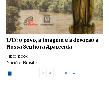
1717: o povo, a imagem e a devoção a
Nossa Senhora Aparecida
Tipo:
book
Nación:
Brasile
1
…
2
3
8
→