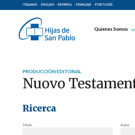
ITALIANO
ENGLISH
ESPAÑOL
FRANÇAIS
PORTUGÊS
Quienes Somos
Beato Santiago Alb
Venerable Tecla Me
Espiritualidad Pauli
PRODUCCIÓN EDITORIAL
Misión Paulina
Nuovo Testamen
Lugares de Origen
Gobierno General
Familia Paulina
Ricerca
Título:
Autor: