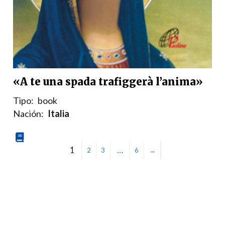
«A te una spada trafiggerà l’anima»
Tipo:
book
Nación:
Italia
1
…
2
3
6
→