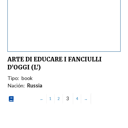
ARTE DI EDUCARE I FANCIULLI
D’OGGI (L’)
Tipo:
book
Nación:
Russia
3
←
1
2
4
→