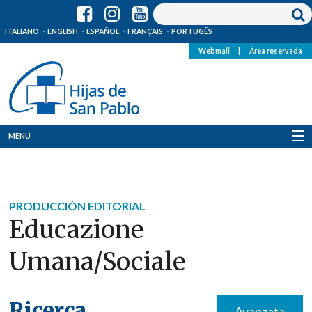
ITALIANO
ENGLISH
ESPAÑOL
FRANÇAIS
PORTUGÊS
Webmail
|
Área reservada
MENU
Quienes Somos
Dónde estamos
PRODUCCIÓN EDITORIAL
Educazione
Noticias
Umana/sociale
Recursos
Media
Ricerca
Avanzata