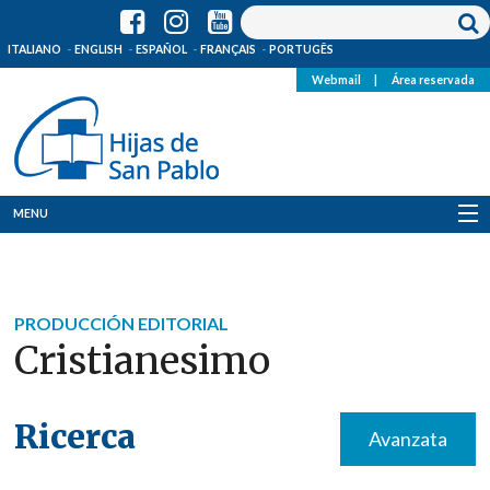
ITALIANO
ENGLISH
ESPAÑOL
FRANÇAIS
PORTUGÊS
Webmail
|
Área reservada
MENU
Quienes Somos
Dónde estamos
PRODUCCIÓN EDITORIAL
Cristianesimo
Noticias
Recursos
Ricerca
Avanzata
Media