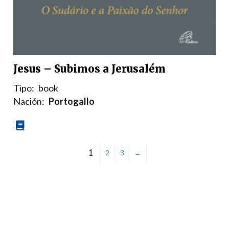
Jesus – Subimos a Jerusalém
Tipo:
book
Nación:
Portogallo
1
2
3
→