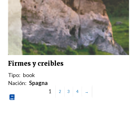
Firmes y creibles
Tipo:
book
Nación:
Spagna
1
2
3
4
→