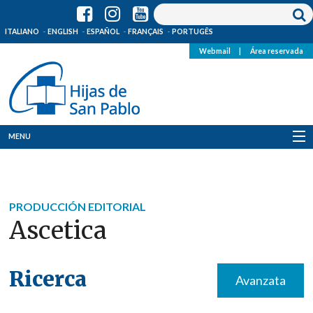
ITALIANO
ENGLISH
ESPAÑOL
FRANÇAIS
PORTUGÊS
Webmail
|
Área reservada
MENU
Quienes Somos
Dónde estamos
PRODUCCIÓN EDITORIAL
Ascetica
Noticias
Recursos
Ricerca
Avanzata
Media