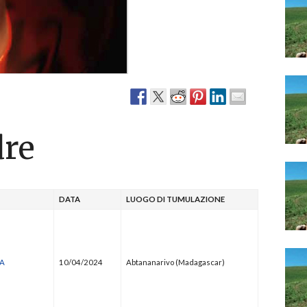
Narzole
San Lorenzo di Fossano
Susa
dre
DATA
LUOGO DI TUMULAZIONE
NA
10/04/2024
Abtananarivo (Madagascar)