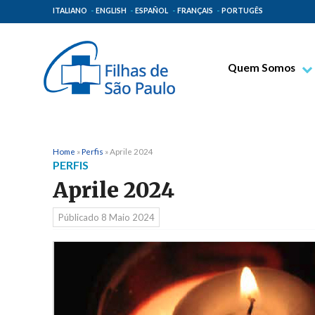
ITALIANO
ENGLISH
ESPAÑOL
FRANÇAIS
PORTUGÊS
Quem Somos
Bem-aventurado T
Venerável Tecla M
Espiritualidade Pa
Home
»
Perfis
»
Aprile 2024
PERFIS
Missão Paulinas
Aprile 2024
Lugares de Orige
Públicado
8 Maio 2024
Governo Geral
Família Paulina