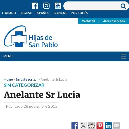
ITALIANO
ENGLISH
ESPAÑOL
FRANÇAIS
PORTUGÊS
Webmail
|
Área reservada
MENU
Quienes Somos
Home
»
Sin categorizar
»
Anelante Sr Lucia
Dónde estamos
SIN CATEGORIZAR
Anelante Sr Lucia
Noticias
Publicado
28 noviembre 2015
Recursos
Media