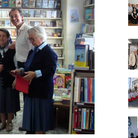
Narzole
San Lorenzo di Fossano
Susa