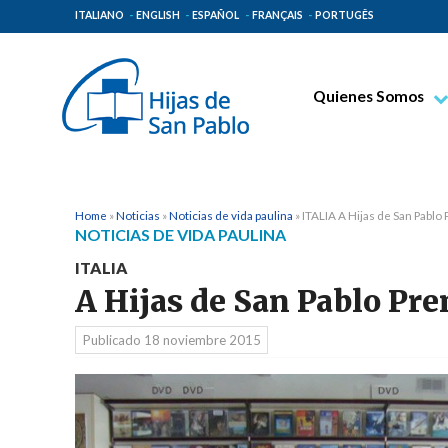
ITALIANO
ENGLISH
ESPAÑOL
FRANÇAIS
PORTUGÊS
Quienes Somos
Beato Santiago Alb
Venerable Tecla Me
Espiritualidad Pauli
Home
»
Noticias
»
Noticias de vida paulina
»
ITALIA A Hijas de San Pablo 
NOTICIAS DE VIDA PAULINA
Misión Paulina
ITALIA
Lugares de Origen
A Hijas de San Pablo Pre
Gobierno General
Publicado
18 noviembre 2015
Familia Paulina