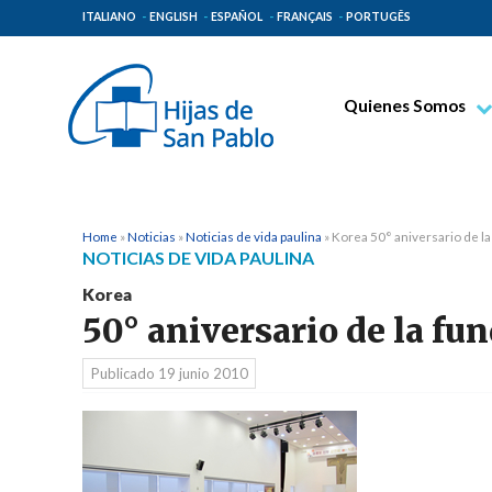
ITALIANO
ENGLISH
ESPAÑOL
FRANÇAIS
PORTUGÊS
Quienes Somos
Beato Santiago Alb
Venerable Tecla Me
Espiritualidad Pauli
Home
»
Noticias
»
Noticias de vida paulina
»
Korea 50° aniversario de l
NOTICIAS DE VIDA PAULINA
Misión Paulina
Korea
Lugares de Origen
50° aniversario de la fu
Gobierno General
Publicado
19 junio 2010
Familia Paulina