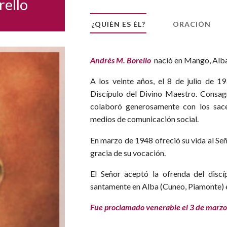
rello
Narzole
San Lorenzo di Fossano
¿QUIÉN ES ÉL?
ORACIÓN
Susa
Andrés M. Borello
nació en Mango, Alba
A los veinte años, el 8 de julio de 
Discípulo del Divino Maestro. Consagr
colaboró generosamente con los sacer
medios de comunicación social.
En marzo de 1948 ofreció su vida al Señ
gracia de su vocación.
El Señor aceptó la ofrenda del discí
santamente en Alba (Cuneo, Piamonte) el
Fue proclamado venerable el 3 de marzo