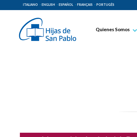
ITALIANO
ENGLISH
ESPAÑOL
FRANÇAIS
PORTUGÊS
Quienes Somos
Beato Santiago Alb
Venerable Tecla Me
Espiritualidad Pauli
Misión Paulina
Lugares de Origen
Gobierno General
Familia Paulina