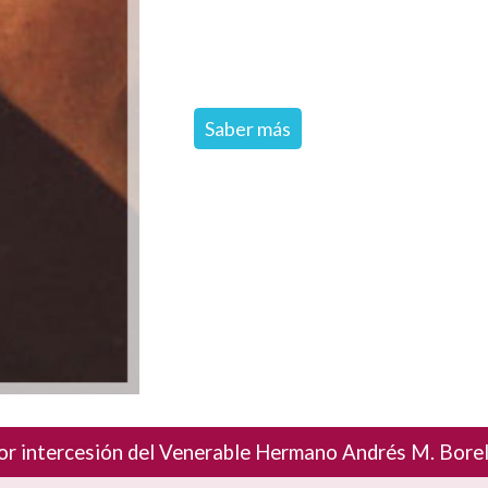
Saber más
or intercesión del Venerable Hermano Andrés M. Borello,