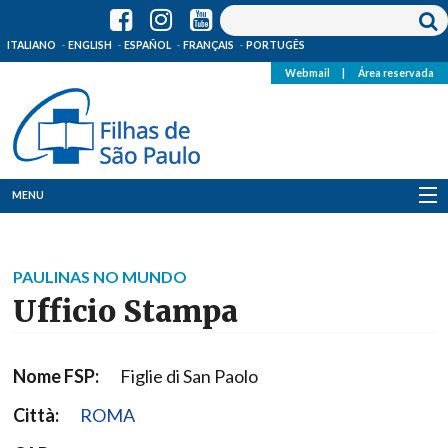
ITALIANO
ENGLISH
ESPAÑOL
FRANÇAIS
PORTUGÊS
Webmail
|
Área reservada
MENU
Quem Somos
PAULINAS NO MUNDO
Onde Estamos
Ufficio Stampa
Notícias
Nome FSP:
Figlie di San Paolo
Recursos
Città:
ROMA
Media