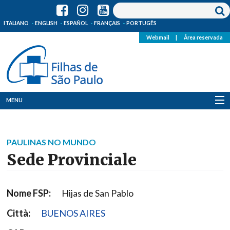
ITALIANO
ENGLISH
ESPAÑOL
FRANÇAIS
PORTUGÊS
Webmail
|
Área reservada
MENU
Quem Somos
PAULINAS NO MUNDO
Onde Estamos
Sede Provinciale
Notícias
Nome FSP:
Hijas de San Pablo
Recursos
Città:
BUENOS AIRES
Media