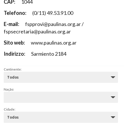
CAP:
1044
Telefono:
(0/11) 49.53.91.00
E-mail:
fspprovi@paulinas.org.ar /
fspsecretaria@paulinas.org.ar
Sito web:
www.paulinas.org.ar
Indirizzo:
Sarmiento 2184
Continente:
Nação:
Cidade: