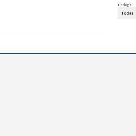
Narzole
Tipologia:
San Lorenzo di Fossano
Susa