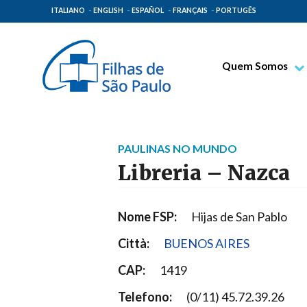
ITALIANO
ENGLISH
ESPAÑOL
FRANÇAIS
PORTUGÊS
Quem Somos
Bem-aventurado T
Venerável Tecla M
Espiritualidade Pa
PAULINAS NO MUNDO
Missão Paulinas
Libreria – Nazca
Lugares de Orige
Governo Geral
Nome FSP:
Hijas de San Pablo
Família Paulina
Città:
BUENOS AIRES
CAP:
1419
Telefono:
(0/11) 45.72.39.26