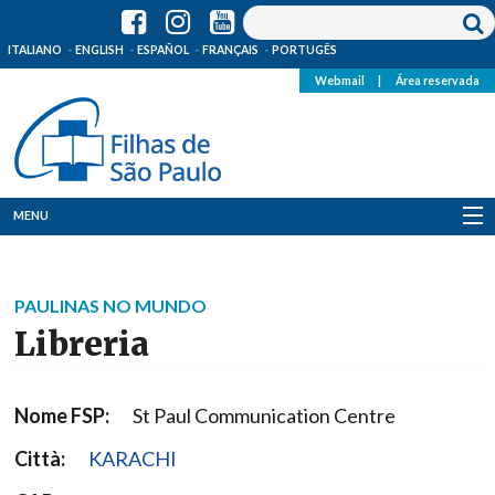
ITALIANO
ENGLISH
ESPAÑOL
FRANÇAIS
PORTUGÊS
Webmail
|
Área reservada
MENU
Quem Somos
PAULINAS NO MUNDO
Onde Estamos
Libreria
Notícias
Nome FSP:
St Paul Communication Centre
Recursos
Città:
KARACHI
Media