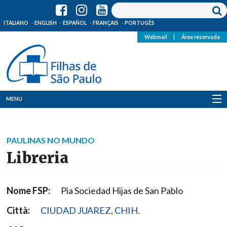
ITALIANO
ENGLISH
ESPAÑOL
FRANÇAIS
PORTUGÊS
Webmail
|
Área reservada
MENU
Quem Somos
PAULINAS NO MUNDO
Onde Estamos
Libreria
Notícias
Nome FSP:
Pia Sociedad Hijas de San Pablo
Recursos
Città:
CIUDAD JUAREZ, CHIH.
Media