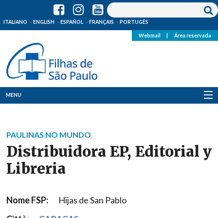
ITALIANO
ENGLISH
ESPAÑOL
FRANÇAIS
PORTUGÊS
Webmail
|
Área reservada
MENU
Quem Somos
PAULINAS NO MUNDO
Onde Estamos
Distribuidora EP, Editorial y
Notícias
Libreria
Recursos
Nome FSP:
Hijas de San Pablo
Media