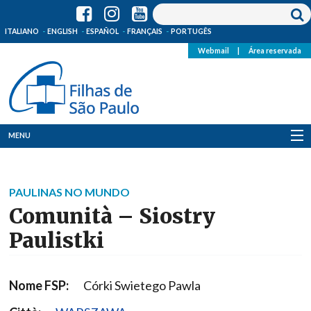
ITALIANO
ENGLISH
ESPAÑOL
FRANÇAIS
PORTUGÊS
Webmail
|
Área reservada
MENU
Quem Somos
PAULINAS NO MUNDO
Onde Estamos
Comunità – Siostry
Notícias
Paulistki
Recursos
Nome FSP:
Córki Swietego Pawla
Media