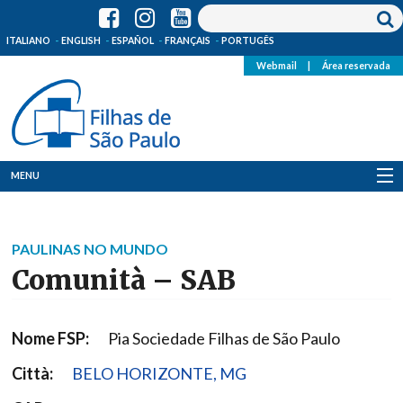
ITALIANO
ENGLISH
ESPAÑOL
FRANÇAIS
PORTUGÊS
Webmail
|
Área reservada
MENU
Quem Somos
PAULINAS NO MUNDO
Onde Estamos
Comunità – SAB
Notícias
Nome FSP:
Pia Sociedade Filhas de São Paulo
Recursos
Città:
BELO HORIZONTE, MG
Media