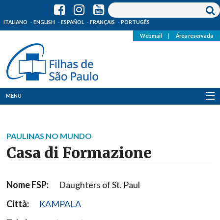
ITALIANO
ENGLISH
ESPAÑOL
FRANÇAIS
PORTUGÊS
Webmail
|
Área reservada
MENU
Quem Somos
PAULINAS NO MUNDO
Onde Estamos
Casa di Formazione
Notícias
Nome FSP:
Daughters of St. Paul
Recursos
Città:
KAMPALA
Media