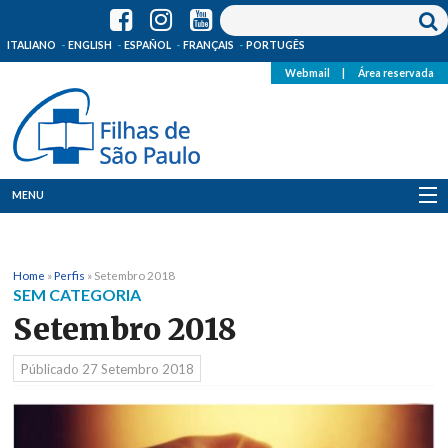
ITALIANO
ENGLISH
ESPAÑOL
FRANÇAIS
PORTUGÊS
Webmail
|
Área reservada
MENU
Quem Somos
Home
»
Perfis
»
Setembro 2018
Onde Estamos
SEM CATEGORIA
Setembro 2018
Notícias
Públicado
27 Setembro 2018
Recursos
Media