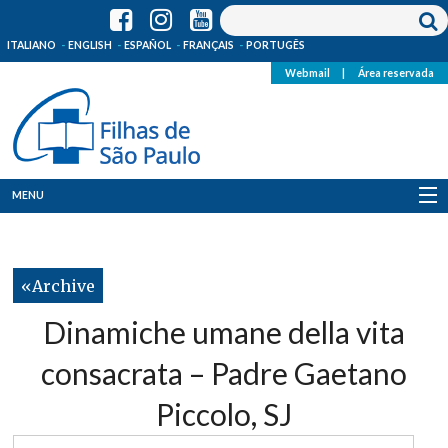
ITALIANO
ENGLISH
ESPAÑOL
FRANÇAIS
PORTUGÊS
Webmail
|
Área reservada
MENU
Quem Somos
Archive
Onde Estamos
Dinamiche umane della vita
Notícias
consacrata – Padre Gaetano
Recursos
Piccolo, SJ
Media