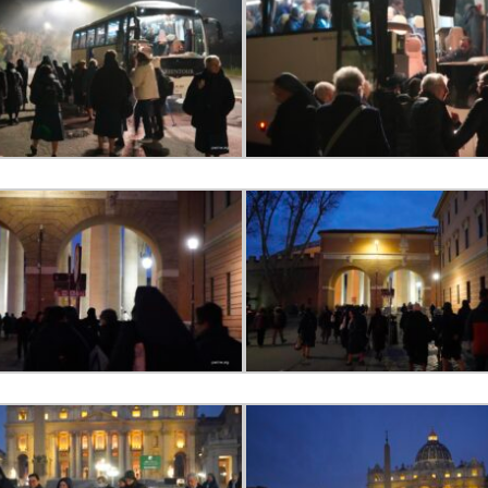
Narzole
San Lorenzo di Fossano
Susa