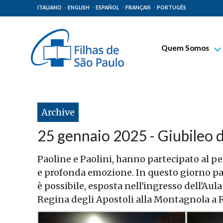
ITALIANO
ENGLISH
ESPAÑOL
FRANÇAIS
PORTUGÊS
Quem Somos
Bem-aventurado T
Venerável Tecla M
Espiritualidade Pa
Archive
Missão Paulinas
25 gennaio 2025 - Giubileo 
Lugares de Orige
Governo Geral
Paoline e Paolini, hanno partecipato al pe
e profonda emozione. In questo giorno pa
Família Paulina
è possibile, esposta nell'ingresso dell'Aul
Regina degli Apostoli alla Montagnola a