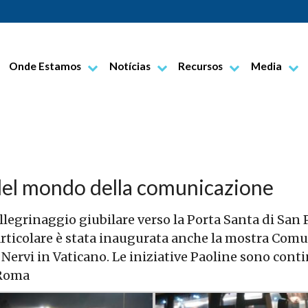
Onde Estamos
Notícias
Recursos
Media
iago Alberione
Sites Pauline
Notícias da vida paulina
Documentos
Foto
erlo
Notícias do governo geral
Orações
Vídeo
ulina
Em breve
Boletim Informação
As nossas marcas
del mondo della comunicazione
m
Centros bíblicos
Alba
Edições multimédia
Benevello
llegrinaggio giubilare verso la Porta Santa di San
rticolare è stata inaugurata anche la mostra Comu
Centros de Distribuição
Bra
a Nervi in Vaticano. Le iniziative Paoline sono cont
Centros de comunicação
Castagnito
 Roma
Cherasco