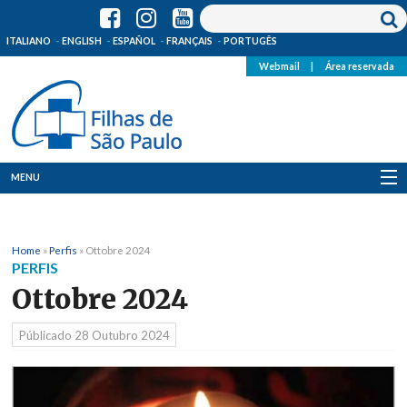
ITALIANO
ENGLISH
ESPAÑOL
FRANÇAIS
PORTUGÊS
Webmail
|
Área reservada
MENU
Quem Somos
Home
»
Perfis
»
Ottobre 2024
Onde Estamos
PERFIS
Ottobre 2024
Notícias
Públicado
28 Outubro 2024
Recursos
Media