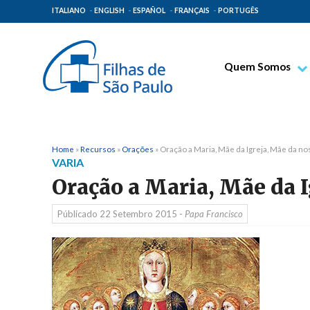
ITALIANO
ENGLISH
ESPAÑOL
FRANÇAIS
PORTUGÊS
Quem Somos
Bem-aventurado T
Venerável Tecla M
Espiritualidade Pa
Home
»
Recursos
»
Orações
»
Oração a Maria, Mãe da Igreja, Mãe da no
VARIA
Missão Paulinas
Oração a Maria, Mãe da I
Lugares de Orige
Públicado
22 Setembro 2015
-
Papa Francisco
Governo Geral
Família Paulina