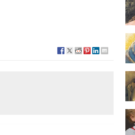
Narzole
San Lorenzo di Fossano
Susa