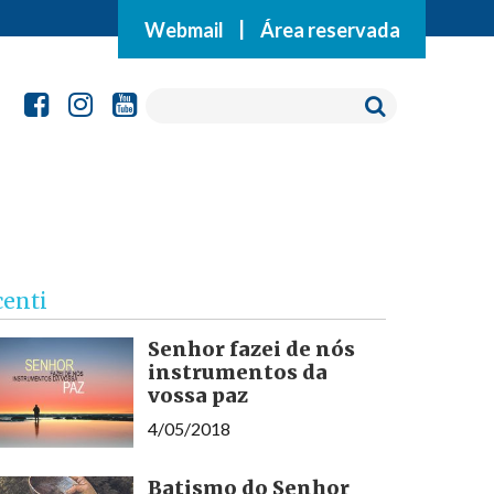
Webmail
|
Área reservada
centi
Senhor fazei de nós
instrumentos da
vossa paz
4/05/2018
Batismo do Senhor