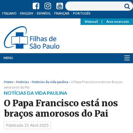
ITALIANO
ENGLISH
ESPAÑOL
FRANÇAIS
PORTUGÊS
Webmail
|
Área reservada
MENU
Quem Somos
Home
»
Notícias
»
Notícias da vida paulina
»
O Papa Francisco está nos braços
Onde Estamos
amorosos do Pai
NOTÍCIAS DA VIDA PAULINA
Notícias
O Papa Francisco está nos
braços amorosos do Pai
Recursos
Públicado
21 Abril 2025
Media