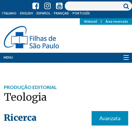
ITALIANO
ENGLISH
ESPAÑOL
FRANÇAIS
PORTUGÊS
Webmail
|
Área reservada
MENU
Quem Somos
Onde Estamos
PRODUÇÃO EDITORIAL
Teologia
Notícias
Recursos
Ricerca
Avanzata
Media