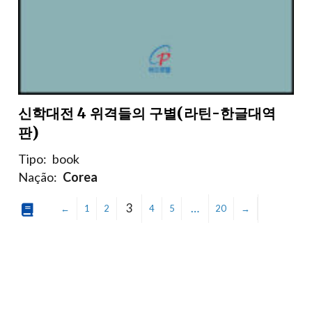
신학대전 4 위격들의 구별(라틴-한글대역
판)
Tipo:
book
Nação:
Corea
3
…
←
1
2
4
5
20
→