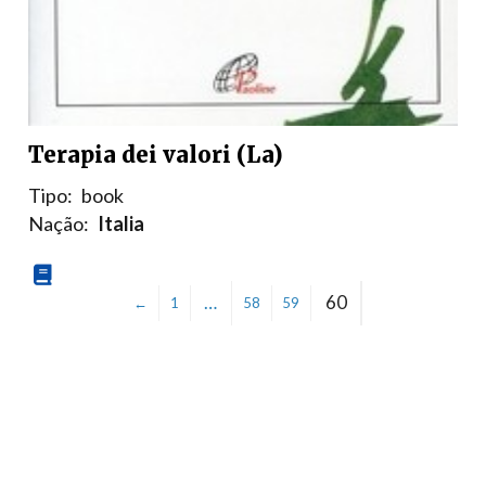
Terapia dei valori (La)
Tipo:
book
Nação:
Italia
…
60
←
1
58
59