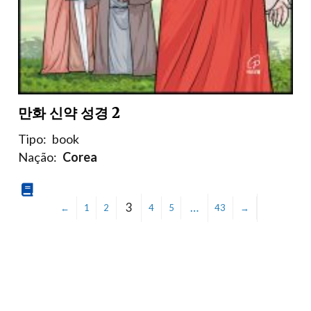
만화 신약 성경 2
Tipo:
book
Nação:
Corea
3
…
←
1
2
4
5
43
→