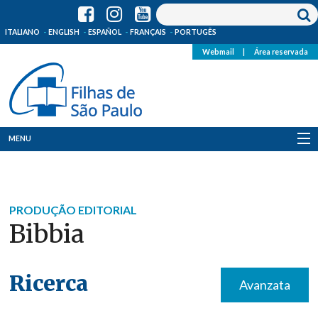
ITALIANO
ENGLISH
ESPAÑOL
FRANÇAIS
PORTUGÊS
Webmail
|
Área reservada
MENU
Quem Somos
Onde Estamos
PRODUÇÃO EDITORIAL
Bibbia
Notícias
Recursos
Ricerca
Avanzata
Media